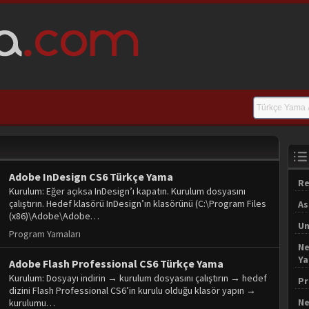
Adobe InDesign CS6 Türkçe Yama
Re
Kurulum: Eğer açıksa InDesign’ı kapatın. Kurulum dosyasını
çalıştırın. Hedef klasörü InDesign’ın klasörünü (C:\Program Files
As
(x86)\Adobe\Adobe…
Un
Program Yamaları
Ne
Y
Adobe Flash Professional CS6 Türkçe Yama
Kurulum: Dosyayı indirin → kurulum dosyasını çalıştırın → hedef
Pr
dizini Flash Professional CS6’in kurulu olduğu klasör yapın →
Ne
kurulumu…