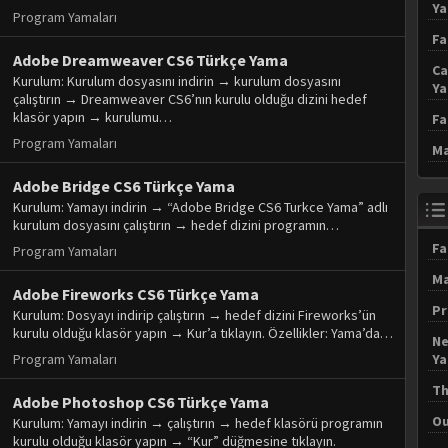
Y
Program Yamaları
Fa
Adobe Dreamweaver CS6 Türkçe Yama
Ca
Kurulum: Kurulum dosyasını indirin → kurulum dosyasını
Y
çalıştırın → Dreamweaver CS6’nın kurulu olduğu dizini hedef
klasör yapın → kurulumu…
Fa
Program Yamaları
Ma
Adobe Bridge CS6 Türkçe Yama
Kurulum: Yamayı indirin → “Adobe Bridge CS6 Turkce Yama” adlı
kurulum dosyasını çalıştırın → hedef dizini programın…
Fa
Program Yamaları
Ma
Adobe Fireworks CS6 Türkçe Yama
Pr
Kurulum: Dosyayı indirip çalıştırın → hedef dizini Fireworks’ün
kurulu olduğu klasör yapın → Kur’a tıklayın. Özellikler: Yama’da…
Ne
Program Yamaları
Y
Th
Adobe Photoshop CS6 Türkçe Yama
Ou
Kurulum: Yamayı indirin → çalıştırın → hedef klasörü programın
kurulu olduğu klasör yapın → “Kur” düğmesine tıklayın.