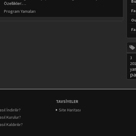
Bu
Özellikler:…
Fa
Program Yamaları
Ou
Fa
3
20
ya
pa
TAVSIYELER
ıl İndirilir?
Site Haritası
sıl Kurulur?
ıl Kaldırılır?