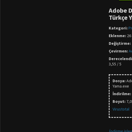
Adobe 
Türkçe 
Kategori:
P
Eklenme:
26
Değiştirme:
Çevirmen:
A
Derecelend
3,55 / 5
Dosya:
Ad
Yama.exe
İndirilme:
Boyut:
7,
Virustotal
İndirme işlem