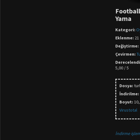
Footbal
Yama
Kategori:
O
Eklenme:
21 
Değiştirme:
Çevirmen:
T
Derecelend
5,00 / 5
Dosya:
tu
İndirilme:
Boyut:
10
Virustotal
İndirme işlem