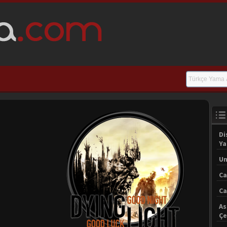
Di
Y
Un
Ca
Ca
As
Çe