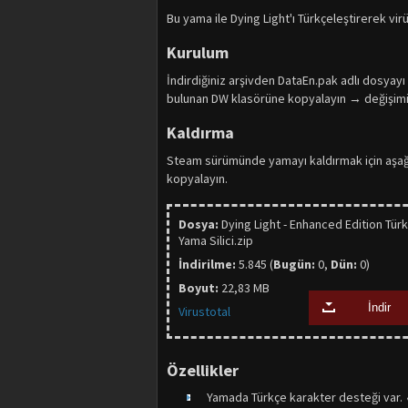
Bu yama ile Dying Light'ı Türkçeleştirerek vir
Kurulum
İndirdiğiniz arşivden DataEn.pak adlı dosyayı
bulunan DW klasörüne kopyalayın → değişimi
Kaldırma
Steam sürümünde yamayı kaldırmak için aşağıda
kopyalayın.
Dosya:
Dying Light - Enhanced Edition Tür
Yama Silici.zip
İndirilme:
5.845 (
Bugün:
0,
Dün:
0)
Boyut:
22,83 MB
İndir
Virustotal
Özellikler
Yamada Türkçe karakter desteği var.