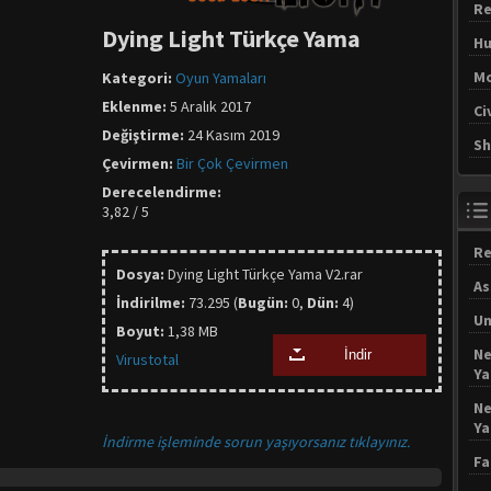
Re
Dying Light Türkçe Yama
Hu
Mo
Kategori:
Oyun Yamaları
Eklenme:
5 Aralık 2017
Ci
Değiştirme:
24 Kasım 2019
Sh
Çevirmen:
Bir Çok Çevirmen
Derecelendirme:
3,82 / 5
Re
Dosya:
Dying Light Türkçe Yama V2.rar
As
İndirilme:
73.295 (
Bugün:
0,
Dün:
4)
Un
Boyut:
1,38 MB
Ne
İndir
Virustotal
Y
Ne
Y
İndirme işleminde sorun yaşıyorsanız tıklayınız.
Fa