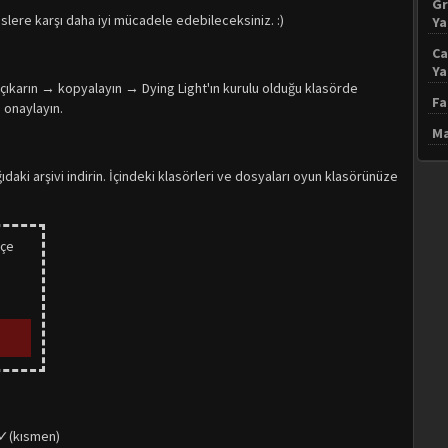
Gr
üslere karşı daha iyi mücadele edebileceksiniz. :)
Y
Ca
Y
 çıkarın → kopyalayın → Dying Light'ın kurulu olduğu klasörde
Fa
 onaylayın.
Ma
ki arşivi indirin. İçindeki klasörleri ve dosyaları oyun klasörünüze
kçe
 ✓(kısmen)