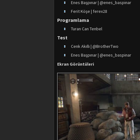
Enes Başpınar | @enes_baspinar
Ferit Köşe | ferex28
Programlama
Turan Can Tenbel
Test
Cenk Akıllı | @BrotherTwo
Enes Başpınar | @enes_baspinar
Ekran Görüntüleri