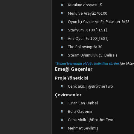
Kurulum dosyası. ✗
Menü ve Arayüz %100
Oyun İçi Yazılar ve Ek Paketler %85
Stadyum %100 [TEST]
Ana Oyun % 100 [TEST]
The Following % 30
Steam Uyumululuğu: Belirsiz
*Steam'le uyumlu olduğu belirtilen sürüm
için tıklay
Emeği Geçenler
Proje Yöneticisi
Cenk akıllı | @BrotherTwo
Çevirmenler
Turan Can Tenbel
Bora Özdemir
Cenk Akıllı | @BrotherTwo
Mehmet Sevilmiş