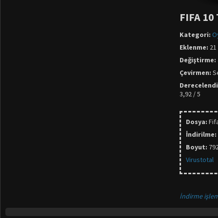
FIFA 10
Kategori:
O
Eklenme:
21 
Değiştirme:
Çevirmen:
Se
Derecelend
3,92 / 5
Dosya:
Fif
İndirilme:
Boyut:
79
Virustotal
İndirme işlem