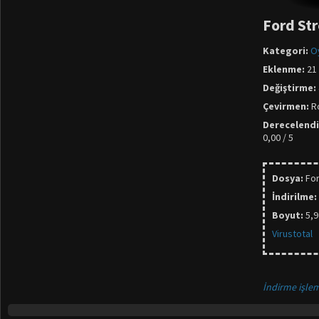
Ford St
Kategori:
O
Eklenme:
21 
Değiştirme:
Çevirmen:
R
Derecelend
0,00 / 5
Dosya:
Fo
İndirilme:
Boyut:
5,
Virustotal
İndirme işlem