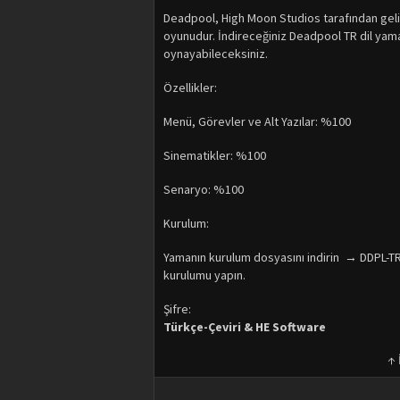
Deadpool, High Moon Studios tarafından geliş
oyunudur. İndireceğiniz Deadpool TR dil yam
oynayabileceksiniz.
Özellikler:
Menü, Görevler ve Alt Yazılar: %100
Sinematikler: %100
Senaryo: %100
Kurulum:
Yamanın kurulum dosyasını indirin → DDPL-TR-
kurulumu yapın.
Şifre:
Türkçe-Çeviri & HE Software
↑ 