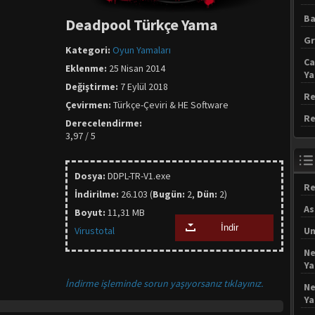
Ba
Deadpool Türkçe Yama
Gr
Kategori:
Oyun Yamaları
Ca
Eklenme:
25 Nisan 2014
Y
Değiştirme:
7 Eylül 2018
Re
Çevirmen:
Türkçe-Çeviri & HE Software
Re
Derecelendirme:
3,97 / 5
Dosya:
DDPL-TR-V1.exe
Re
İndirilme:
26.103 (
Bugün:
2,
Dün:
2)
As
Boyut:
11,31 MB
İndir
Virustotal
Un
Ne
Y
İndirme işleminde sorun yaşıyorsanız tıklayınız.
Ne
Y