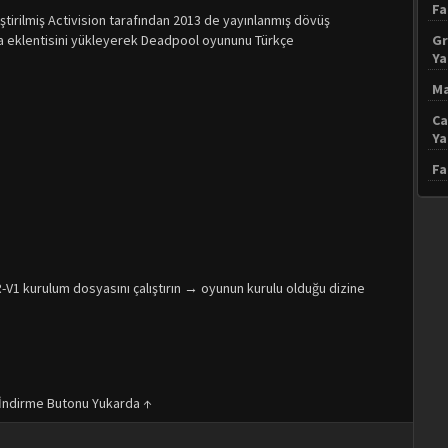
Fa
tirilmiş Activision tarafından 2013 de yayınlanmış dövüş
a eklentisini yükleyerek Deadpool oyununu Türkçe
Gr
Y
Ma
Ca
Y
Fa
V1 kurulum dosyasını çalıştırın → oyunun kurulu olduğu dizine
İndirme Butonu Yukarda ↑