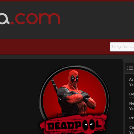
As
Y
De
Ne
Y
Pr
Ca
Y