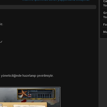
Ca
Y
Gr
Y
iz.
Fa
Ma
 ✓
neticiliğinde hazırlanıp çevirilmiştir.