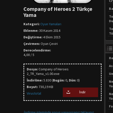
Cr
Company of Heroes 2 Türkçe
Ba
Yama
To
Du
Kategori:
Oyun Yamaları
To
Eklenme:
30 Kasım 2014
Tü
Değiştirme:
4 Ekim 2015
Çevirmen:
Oyun Çeviri
Derecelendirme:
4,00 / 5
Re
As
Dosya:
Company of Heroes
2_TR_Yama_v1.00.exe
Un
İndirilme:
5.830 (
Bugün:
0,
Dün:
0)
Ne
Y
Boyut:
730,19 KB
İndir
Virustotal
Ne
Y
Fa
İndirme işleminde sorun yaşıyorsanız tıklayınız.