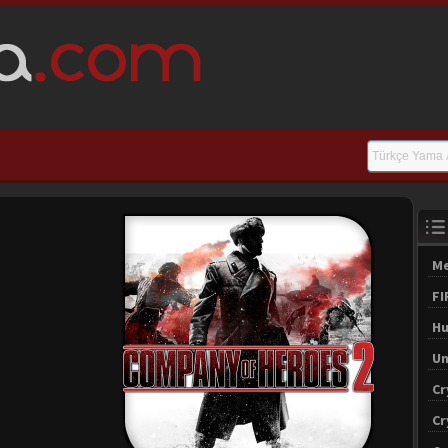
Me
FI
Hu
Un
Cr
Cr