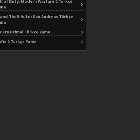
ll of Duty: Modern Warfare 2 Türkçe
ama
and Theft Auto: San Andreas Türkçe
ama
r Cry Primal Türkçe Yama
fia 2 Türkçe Yama