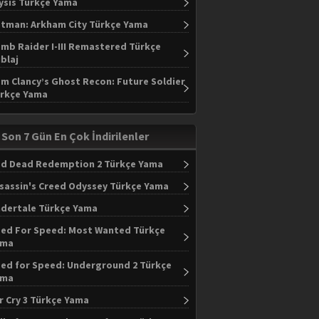
ysis Türkçe Yama
tman: Arkham City Türkçe Yama
mb Raider I-III Remastered Türkçe
blaj
m Clancy’s Ghost Recon: Future Soldier
rkçe Yama
Son 7 Gün En Çok İndirilenler
d Dead Redemption 2 Türkçe Yama
sassin's Creed Odyssey Türkçe Yama
dertale Türkçe Yama
ed For Speed: Most Wanted Türkçe
ama
ed for Speed: Underground 2 Türkçe
ama
r Cry 3 Türkçe Yama