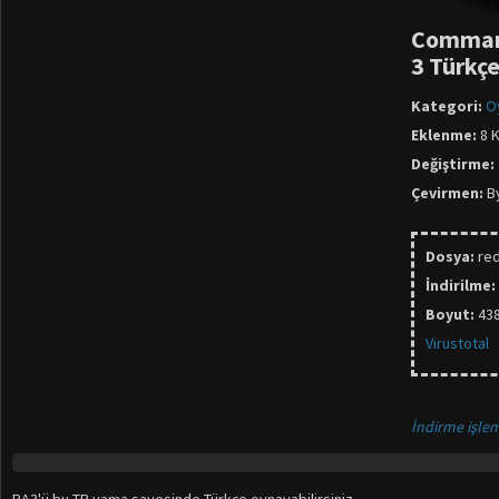
Command
3 Türkç
Kategori:
O
Eklenme:
8 K
Değiştirme:
Çevirmen:
B
Dosya:
re
İndirilme:
Boyut:
43
Virustotal
İndirme işlem