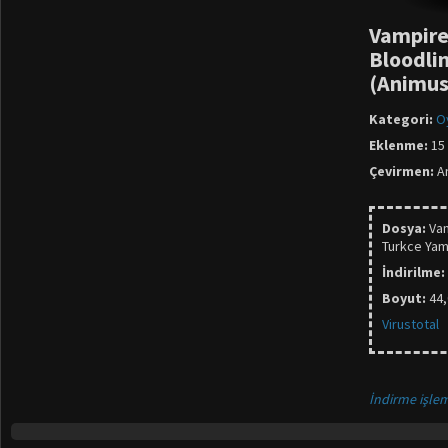
Vampire
Bloodli
(Animus
Kategori:
O
Eklenme:
15 
Çevirmen:
An
Dosya:
Va
Turkce Yam
İndirilme:
Boyut:
44
Virustotal
İndirme işlem