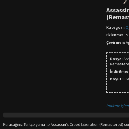
Assassin
(Remast
Kategori:
O
Eklenme:
15 
Çevirmen:
Ap
Dosya:
Ass
Remastere
İndirilme:
Boyut:
86
İndirme işlem
Kuracağınız Türkçe yama ile Assassin’s Creed Liberation (Remastered) sürü