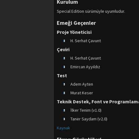
Kurulum
Special Edition sürümüyle uyumludur.
Emeği Geçenler
Proje Yöneticisi
H. Serhat Çavunt
Çeviri
H. Serhat Çavunt
Emircan Ayyıldız
Test
Adem Ayten
Murat Keser
Teknik Destek, Font ve Programlam
İlker Tenim (v1.0)
Taner Saydam (v2.0)
Kaynak