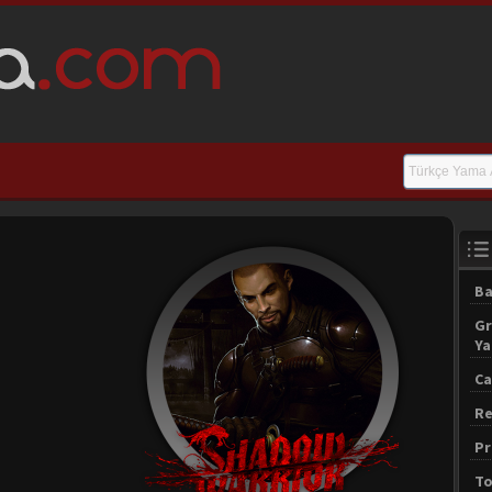
Ba
Gr
Y
Ca
Re
Pr
To