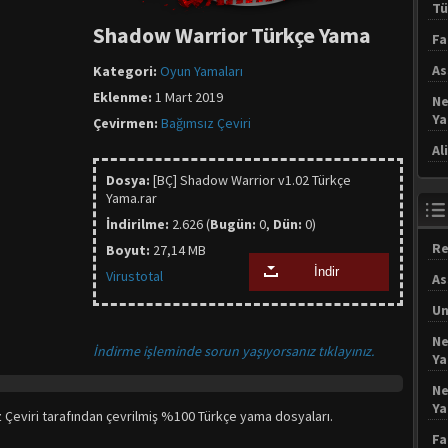
Tü
Shadow Warrior Türkçe Yama
Fa
As
Kategori:
Oyun Yamaları
Eklenme:
1 Mart 2019
Ne
Y
Çevirmen:
Bağımsız Çeviri
Al
Dosya:
[BÇ] Shadow Warrior v1.02 Türkçe
Yama.rar
İndirilme:
2.626 (
Bugün:
0,
Dün:
0)
Re
Boyut:
27,14 MB
İndir
Virustotal
As
Un
Ne
İndirme işleminde sorun yaşıyorsanız tıklayınız.
Y
Ne
Y
 Çeviri tarafından çevrilmiş %100 Türkçe yama dosyaları.
Fa