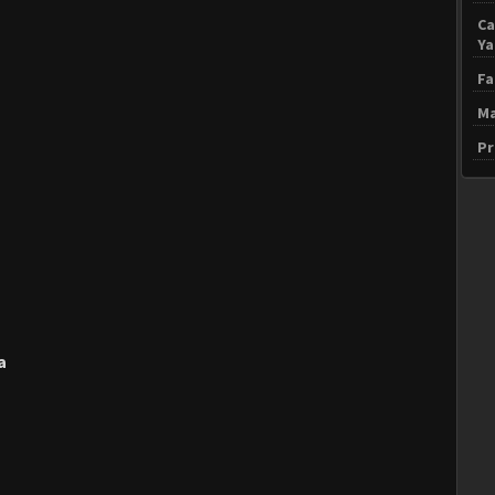
Ca
Y
Fa
Ma
Pr
a