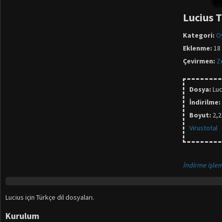
Lucius 
Kategori:
O
Eklenme:
18 
Çevirmen:
Z
Dosya:
Luc
İndirilme:
Boyut:
2,
Virustotal
İndirme işlem
Lucius için Türkçe dil dosyaları.
Kurulum