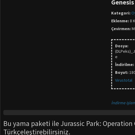
Genesis
Kategori:
O
Eklenme:
8 K
Çevirmen:
Mu
Dosya:
(DLPeks)_J
e
İndirilme:
Boyut:
18
Virustotal
İndirme işlem
Bu yama paketi ile Jurassic Park: Operation 
Türkçeleştirebilirsiniz.