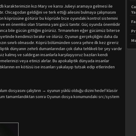
karakterimizin kızı Mary ve karısı Julieyi aramaya gelmesi ile
Ca
ır. Chicagodan geldiğini ve terk ettiği ailesini bulmaya çalışmasını
Y
ton köprüsüne götürür bu köprüde bize oyundaki kontrol sistemini
Fa
ve en önemlisi olan Stamina yani gücü tanıtır. Güç oyunda önemlidir
unca bile gücün gittiğini görürüz. Tırmanırken eğer gücümüz biterse
Pr
yetinde kendimizi bırakır ve ölürüz. Oyunun gerçekçiliğini daha da
Ma
zın sınırlı olmasıdır. Köprü bölümünden sonra şehire ilk kez gireriz
ptik dünyanın zehirli dumanlarından çok daha tehlikeli bir şey vardır
 kalmış ve saldırgan insanlarla karşılaşıyoruz bazıları kendi
melerinizi veya etinizi alırlar. Bu apokaliptik dünyada insanlar
ıklarının en kötüsü ise insanları yakalayıp tutsak edip etlerinden
lum dosyasını çalıştırın → oyunun yüklü olduğu dizini hedef klasör
ulum tamamlandıktan sonra Oyunun dosya konumundaki src/system