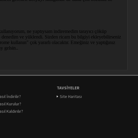
TAVSIYELER
ıl İndirilir?
Site Haritası
sıl Kurulur?
ıl Kaldırılır?