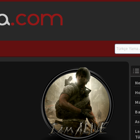
Ne
Ho
Ma
Ba
As
La
Tü