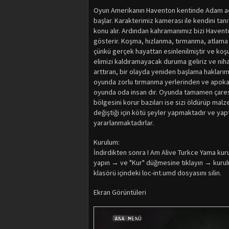
Oyun Amerikanın Haventon kentinde Adam adlı 
başlar. Karakterimiz kamerası ile kendini tanıt
konu alır. Ardından kahramanımız bizi Haven
gösterir. Koşma, hızlanma, tırmanma, atlama 
çünkü gerçek hayattan esinlenilmiştir ve koş
elimizi kaldıramayacak duruma geliriz ve niha
arttıran, bir olayda yeniden başlama haklarımı
oyunda zorlu tırmanma yerlerinden ve apokali
oyunda oda insan dır. Oyunda tamamen çaresiz
bölgesini korur bazıları ise sizi öldürüp malze
değiştiği için kötü şeyler yapmaktadır ve yapt
yararlanmaktadırlar.
Kurulum:
İndirdikten sonra I Am Alive Turkce Yama kuru
yapın → ve "Kur" düğmesine tıklayın → kur
klasörü içindeki loc-int.umd dosyasını silin.
Ekran Görüntüleri