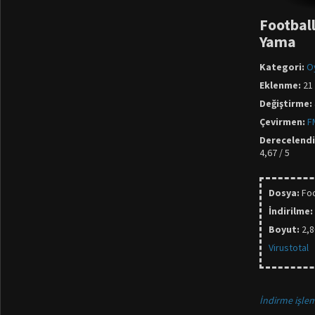
Footbal
Yama
Kategori:
O
Eklenme:
21 
Değiştirme:
Çevirmen:
F
Derecelend
4,67 / 5
Dosya:
Fo
İndirilme:
Boyut:
2,
Virustotal
İndirme işlem