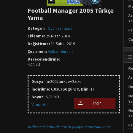
Ma
Football Manager 2005 Türkçe
As
Yama
Y
Kategori:
Oyun Yamaları
Fa
Eklenme:
25 Nisan 2014
Ca
Değiştirme:
11 Şubat 2019
Çevirmen:
Volkan Gürcan
Derecelendirme:
4,11 / 5
Re
As
Dosya:
fm2005turkcev2.exe
Un
İndirilme:
6.836 (
Bugün:
0,
Dün:
1)
Ne
Boyut:
6,71 MB
Y
İndir
Virustotal
Ne
Y
Fa
İndirme işleminde sorun yaşıyorsanız tıklayınız.