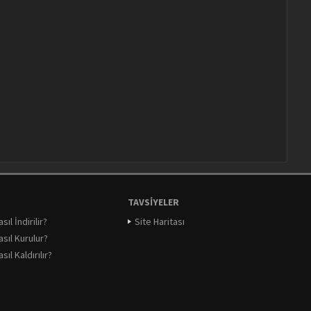
TAVSIYELER
ıl İndirilir?
Site Haritası
sıl Kurulur?
ıl Kaldırılır?