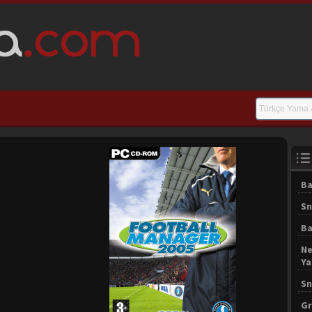
Ba
Sn
Ba
Ne
Y
Sn
Gr