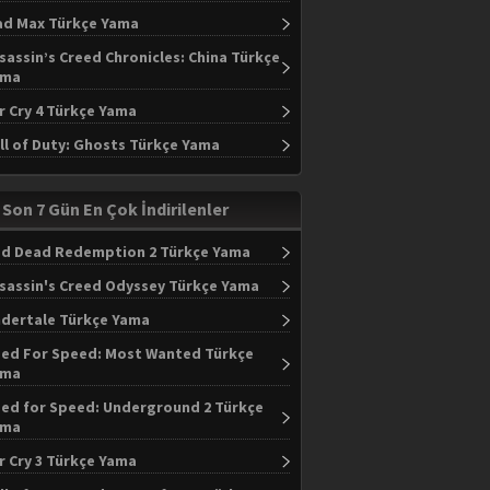
d Max Türkçe Yama
sassin’s Creed Chronicles: China Türkçe
ama
r Cry 4 Türkçe Yama
ll of Duty: Ghosts Türkçe Yama
Son 7 Gün En Çok İndirilenler
d Dead Redemption 2 Türkçe Yama
sassin's Creed Odyssey Türkçe Yama
dertale Türkçe Yama
ed For Speed: Most Wanted Türkçe
ama
ed for Speed: Underground 2 Türkçe
ama
r Cry 3 Türkçe Yama