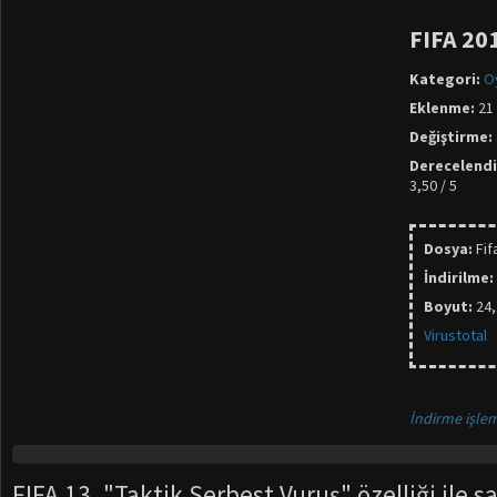
FIFA 20
Kategori:
O
Eklenme:
21 
Değiştirme:
Derecelend
3,50 / 5
Dosya:
Fif
İndirilme:
Boyut:
24
Virustotal
İndirme işlem
FIFA 13, "Taktik Serbest Vuruş" özelliği ile 