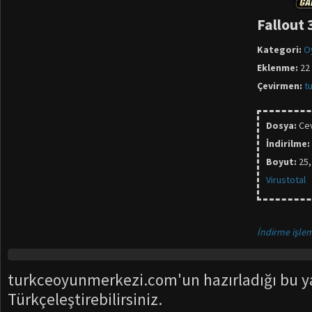
Fallout
Kategori:
O
Eklenme:
22
Çevirmen:
t
Dosya:
Cev
İndirilme:
Boyut:
25
Virustotal
İndirme işlem
turkceoyunmerkezi.com'un hazırladığı bu 
Türkçeleştirebilirsiniz.