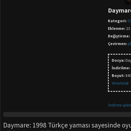
Daymare
Kategori:
O
Eklenme:
23
Değiştirme:
Çevirmen:
p
Dosya:
Da
İndirilme:
Boyut:
84
Virustotal
İndirme işlem
Daymare: 1998 Türkçe yaması sayesinde oy