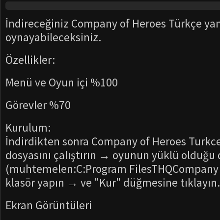
İndireceğiniz Company of Heroes Türkçe yam
oynayabileceksiniz.
Özellikler:
Menü ve Oyun içi %100
Görevler %70
Kurulum:
İndirdikten sonra Company of Heroes Turk
dosyasını çalıştırın → oyunun yüklü olduğu 
(muhtemelen:C:Program FilesTHQCompany 
klasör yapın → ve "Kur" düğmesine tıklayın.
Ekran Görüntüleri