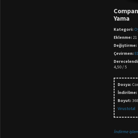
Company
Yama
Kategori:
O
Eklenme:
21 
Değiştirme:
Çevirmen:
E
Derecelend
4,50 / 5
Dosya:
Co
İndirilme:
Boyut:
36
Virustotal
İndirme işlem