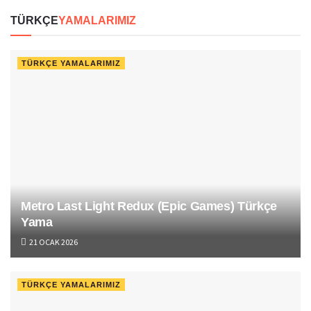
TÜRKÇE
YAMALARIMIZ
TÜRKÇE YAMALARIMIZ
Metro Last Light Redux (Epic Games) Türkçe Yama
21 OCAK 2026
TÜRKÇE YAMALARIMIZ