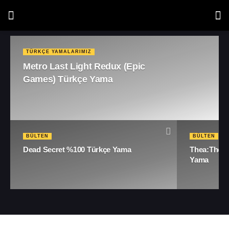
TÜRKÇE YAMALARIMIZ
Metro Last Light Redux (Epic Games)
Türkçe Yama
BÜLTEN
BÜLTEN
Dead Secret %100 Türkçe Yama
Thea:The A
Yama