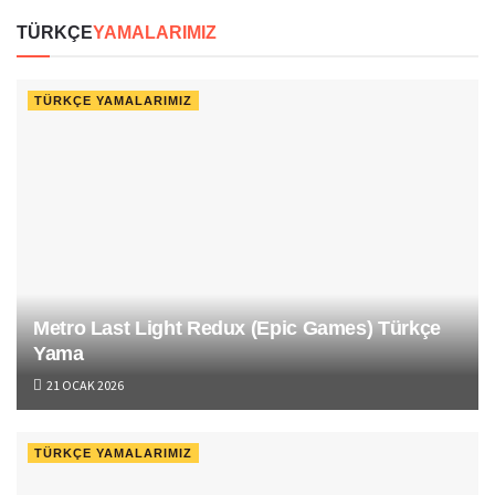
TÜRKÇE
YAMALARIMIZ
TÜRKÇE YAMALARIMIZ
Metro Last Light Redux (Epic Games) Türkçe Yama
21 OCAK 2026
TÜRKÇE YAMALARIMIZ