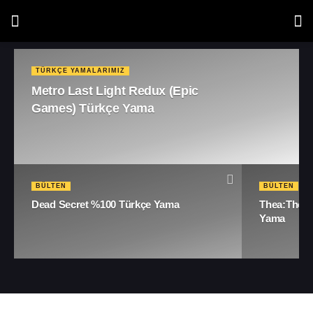
TÜRKÇE YAMALARIMIZ
Metro Last Light Redux (Epic Games)
Türkçe Yama
BÜLTEN
BÜLTEN
Dead Secret %100 Türkçe Yama
Thea:The A
Yama