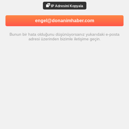
Yönetime iletmeniz gereken IP Adresi:
IP Adresini Kopyala
engel@donanimhaber.com
Bunun bir hata olduğunu düşünüyorsanız yukarıdaki e-posta
adresi üzerinden bizimle iletişime geçin.