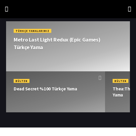
TÜRKÇE YAMALARIMIZ
Metro Last Light Redux (Epic Games)
Türkçe Yama
BÜLTEN
BÜLTEN
Dead Secret %100 Türkçe Yama
Thea:The A
Yama