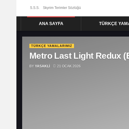
S.S.S.
Skyrim Terimler Sözlüğü
OyunCeviri.net
ANA SAYFA
TÜRKÇE YAM
TÜRKÇE YAMALARIMIZ
Metro Last Light Redux (E
BY
YASAKLI
21 OCAK 2026