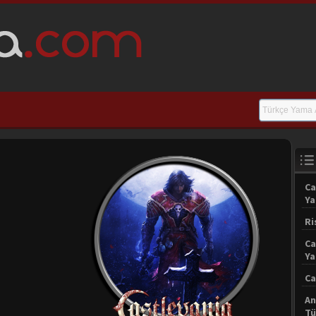
Ca
Y
Ri
Ca
Y
Ca
An
Tü