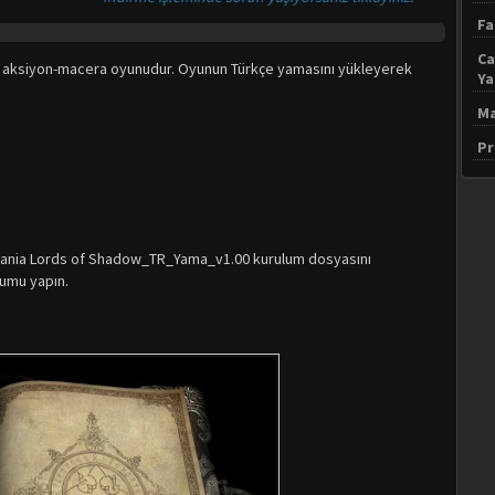
Fa
Ca
ş aksiyon-macera oyunudur. Oyunun Türkçe yamasını yükleyerek
Y
Ma
Pr
evania Lords of Shadow_TR_Yama_v1.00 kurulum dosyasını
lumu yapın.