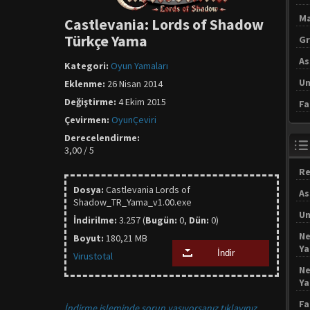
Ma
Castlevania: Lords of Shadow
Türkçe Yama
Gr
As
Kategori:
Oyun Yamaları
Un
Eklenme:
26 Nisan 2014
Değiştirme:
4 Ekim 2015
Fa
Çevirmen:
OyunÇeviri
Derecelendirme:
3,00 / 5
Re
Dosya:
Castlevania Lords of
As
Shadow_TR_Yama_v1.00.exe
Un
İndirilme:
3.257 (
Bugün:
0,
Dün:
0)
Ne
Boyut:
180,21 MB
Y
İndir
Virustotal
Ne
Y
Fa
İndirme işleminde sorun yaşıyorsanız tıklayınız.