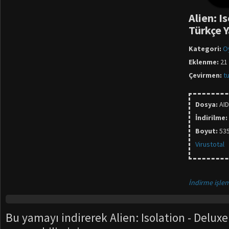
Alien: I
Türkçe 
Kategori:
O
Eklenme:
21
Çevirmen:
t
Dosya:
AI
İndirilme:
Boyut:
53
Virustotal
İndirme işlem
Bu yamayı indirerek Alien: Isolation - Deluxe