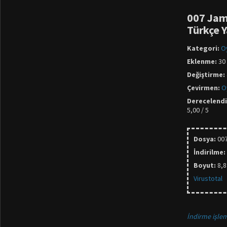
007 Jam
Türkçe 
Kategori:
O
Eklenme:
30 
Değiştirme:
Çevirmen:
O
Derecelend
5,00 / 5
Dosya:
00
İndirilme:
Boyut:
8,
Virustotal
İndirme işlem